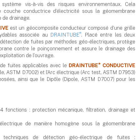
 système vis-à-vis des risques environnementaux. Cela
une couche conductrice d’électricité sous la géomembrane
e de drainage.
IVE
est un géocomposite conducteur composé d’une grille
®
xydables associée au
DRAINTUBE
. Placé entre les deux
détection de fuites par méthodes géo-électriques, protège
ane contre le poinçonnement et assure le drainage des
xploitation de l'ouvrage.
®
de fuites applicables avec le
DRAINTUBE
CONDUCTIVE
dle, ASTM D7002) et l’Arc électrique (Arc test, ASTM D7953)
sées, ainsi que le Dipôle (Dipole, ASTM D7007) pour les
4 fonctions : protection mécanique, filtration, drainage et
 électrique de manière homogène sous la géomembrane
 techniques de détection géo-électrique de fuites :