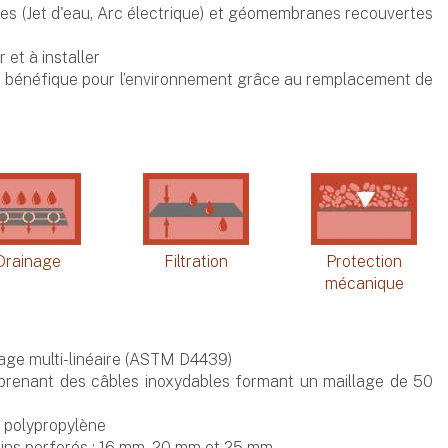
 (Jet d'eau, Arc électrique) et géomembranes recouvertes
 et à installer
t bénéfique pour l’environnement grâce au remplacement de
Drainage
Filtration
Protection
mécanique
age multi-linéaire (ASTM D4439)
mprenant des câbles inoxydables formant un maillage de 50
n polypropylène
ains perforés : 16 mm, 20 mm et 25 mm